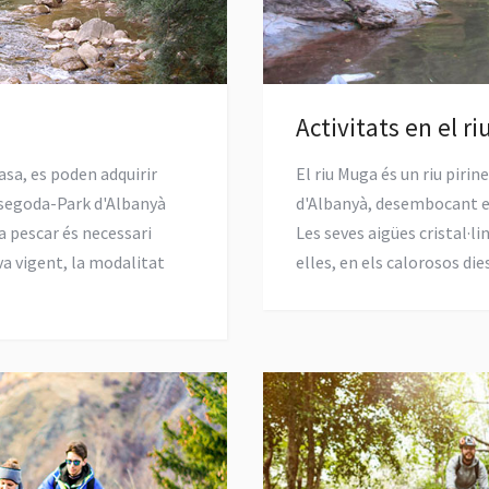
Activitats en el ri
casa, es poden adquirir
El riu Muga és un riu pirin
ssegoda-Park d'Albanyà
d'Albanyà, desembocant e
 a pescar és necessari
Les seves aigües cristal·li
va vigent, la modalitat
elles, en els calorosos dies