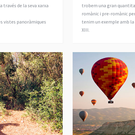
 a través de la seva xarxa
trobem una gran quantitat 
romànic i pre-romànic per 
es vistes panoràmiques
tenim un exemple amb la 
XIII.