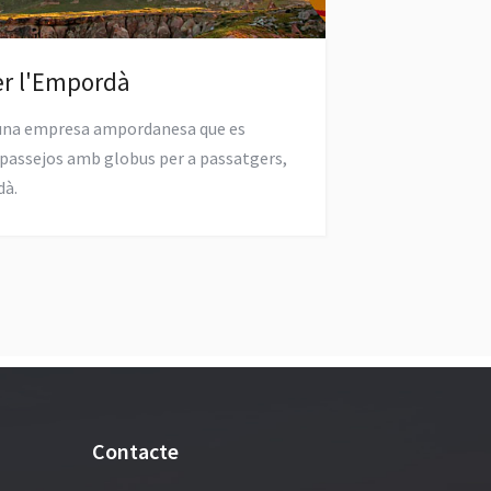
er l'Empordà
una empresa ampordanesa que es
e passejos amb globus per a passatgers,
dà.
Contacte