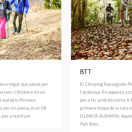
BTT
recorregut que passa per
El Càmping Bassegoda-Par
rrani i l'Atlàntic en un
Catalunya. En aquesta zon
 sud dels Pirineus.
per a fer amb bicicleta. A 
cs per on passa, és el GR
primera etapa de la ruta
per a realitzar.
(LLANCÀ-ALBANYÀ). Aquest
País Basc.